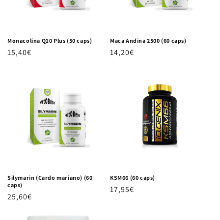
Monacolina Q10 Plus (50 caps)
Maca Andina 2500 (60 caps)
Precio habitual
15,40€
Precio habitual
14,20€
Silymarin (Cardo mariano) (60
KSM66 (60 caps)
caps)
Precio habitual
17,95€
Precio habitual
25,60€