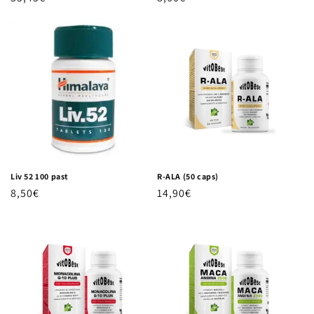
Liv 52 100 past
R-ALA (50 caps)
Precio habitual
8,50€
Precio habitual
14,90€