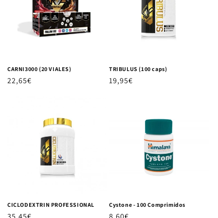
CARNI3000 (20 VIALES)
TRIBULUS (100 caps)
Precio habitual
22,65€
Precio habitual
19,95€
CICLODEXTRIN PROFESSIONAL
Cystone - 100 Comprimidos
Precio habitual
35,45€
Precio habitual
8,60€