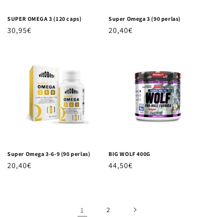
SUPER OMEGA 3 (120 caps)
Super Omega 3 (90 perlas)
Precio habitual
30,95€
Precio habitual
20,40€
Super Omega 3-6-9 (90 perlas)
BIG WOLF 400G
Precio habitual
20,40€
Precio habitual
44,50€
1
2