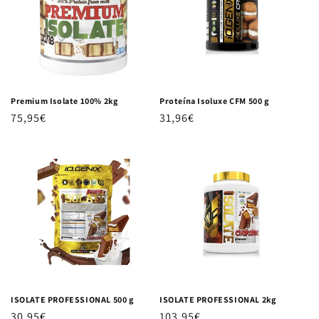
Premium Isolate 100% 2kg
Proteína Isoluxe CFM 500 g
Precio habitual
75,95€
Precio habitual
31,96€
ISOLATE PROFESSIONAL 500 g
ISOLATE PROFESSIONAL 2kg
Precio habitual
30,95€
Precio habitual
103,95€