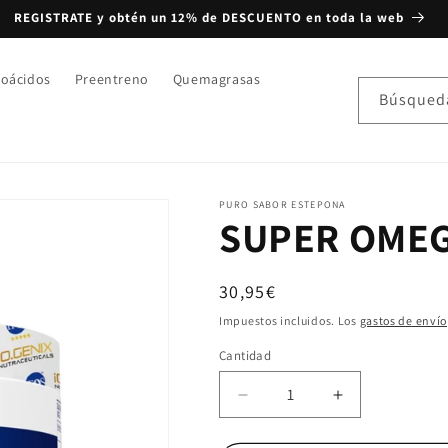
REGISTRATE y obtén un 12% de DESCUENTO en toda la web
oácidos
Preentreno
Quemagrasas
Búsqued
PURO SABOR ESTEPONA
SUPER OMEGA
Precio habitual
30,95€
Impuestos incluidos. Los
gastos de envío
Cantidad
Cantidad
Reducir cantidad para 
Aumentar ca