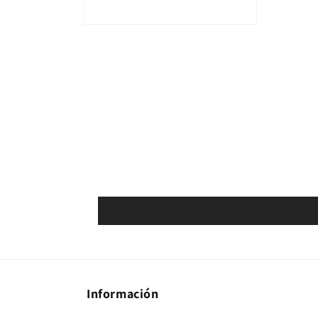
Abrir elemento multimedia 2 en una ventana modal
Información