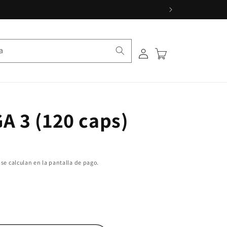
a
Iniciar sesión
Carrito
 3 (120 caps)
se calculan en la pantalla de pago.
SUPER OMEGA 3 (120 caps)
ntidad para SUPER OMEGA 3 (120 caps)