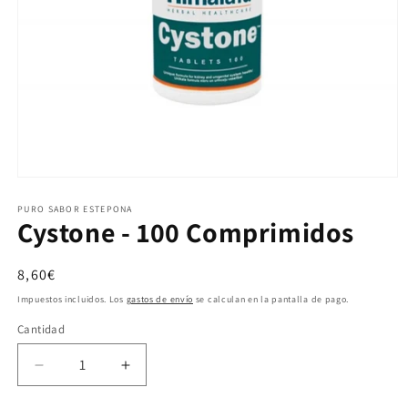
Abrir elemento multimedia 1 en una ventana modal
PURO SABOR ESTEPONA
Cystone - 100 Comprimidos
Precio habitual
8,60€
Impuestos incluidos. Los
gastos de envío
se calculan en la pantalla de pago.
Cantidad
Cantidad
Reducir cantidad para Cystone - 100 Comprimidos
Aumentar cantidad para Cystone - 10