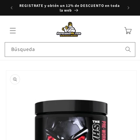
REGISTRATE y obtén un 12% de DESCUENTO en toda
rectamente al contenido
Compra
la web
Carrito
Búsqueda
e a la información del producto