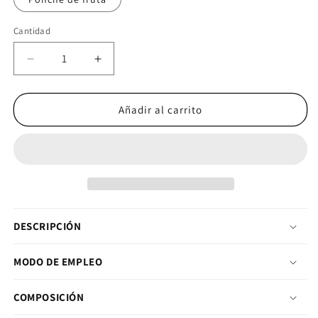
Cantidad
Cantidad
Reducir cantidad para The Shadow 270 gr
Aumentar cantidad para The Shadow 2
Añadir al carrito
DESCRIPCIÓN
MODO DE EMPLEO
COMPOSICIÓN