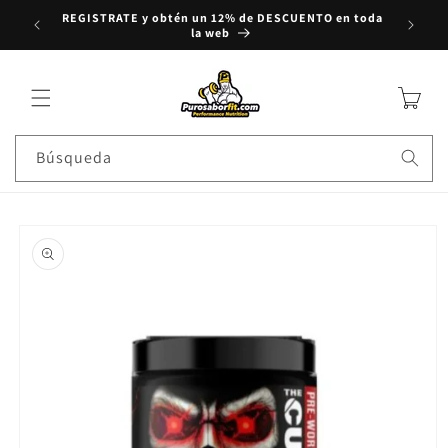
REGISTRATE y obtén un 12% de DESCUENTO en toda
rectamente al contenido
Compra
la web
Carrito
Búsqueda
e a la información del producto