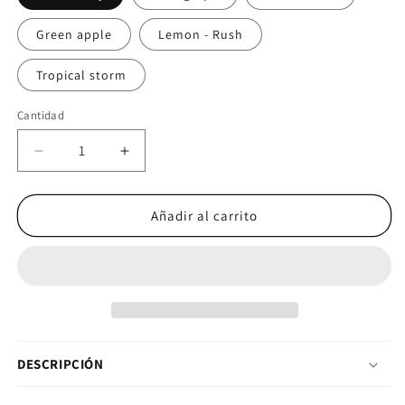
Green apple
Lemon - Rush
Tropical storm
Cantidad
Cantidad
Reducir cantidad para The Curse Pre-Workout (50 
Aumentar cantidad para The Curse Pre
Añadir al carrito
DESCRIPCIÓN