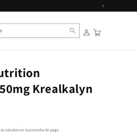
a
Iniciar sesión
Carrito
utrition
750mg Krealkalyn
se calculan en la pantalla de pago.