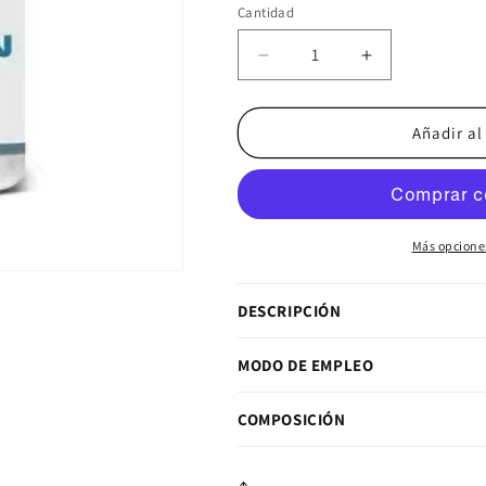
Cantidad
Cantidad
Reducir cantidad para Sci
Aumentar cant
Añadir al
Más opcione
DESCRIPCIÓN
MODO DE EMPLEO
COMPOSICIÓN