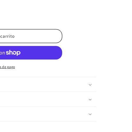
entiffic Nutrition Krealkalyn 750mg Krealkalyn (120 Caps
idad para Scientiffic Nutrition Krealkalyn 750mg Krealk
 carrito
s de pago