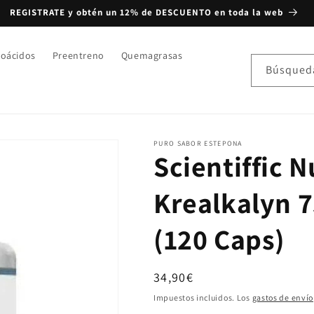
REGISTRATE y obtén un 12% de DESCUENTO en toda la web
oácidos
Preentreno
Quemagrasas
Búsqued
PURO SABOR ESTEPONA
Scientiffic N
Krealkalyn 
(120 Caps)
Precio habitual
34,90€
Impuestos incluidos. Los
gastos de envío