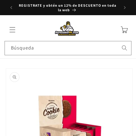
REGISTRATE y obtén un 12% de DESCUENTO en toda
rectamente al contenido
Compra
la web
Carrito
Búsqueda
e a la información del producto