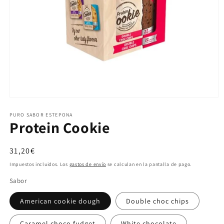
Abrir elemento multimedia 1 en una ventana modal
PURO SABOR ESTEPONA
Protein Cookie
Precio habitual
31,20€
Impuestos incluidos. Los
gastos de envío
se calculan en la pantalla de pago.
Sabor
American cookie dough
Double choc chips
Caramel choco fudget
White chocolate