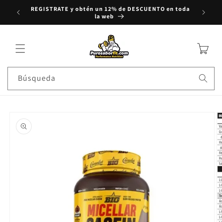
REGISTRATE y obtén un 12% de DESCUENTO en toda
rectamente al contenido
Compra
la web
Carrito
Búsqueda
e a la información del producto