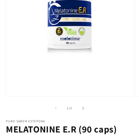
Abrir elemento multimedia 1 en una ventana modal
A
1
/
de
3
PURO SABOR ESTEPONA
MELATONINE E.R (90 caps)