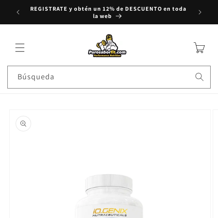
REGISTRATE y obtén un 12% de DESCUENTO en toda
rectamente al contenido
Compra
la web
Carrito
Búsqueda
e a la información del producto