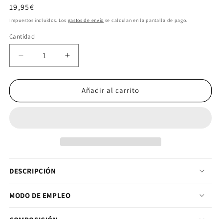
Precio habitual
19,95€
Impuestos incluidos. Los
gastos de envío
se calculan en la pantalla de pago.
Cantidad
Cantidad
Reducir cantidad para MELATONINE E.R (90 caps
Aumentar cantidad para MELATONINE 
Añadir al carrito
DESCRIPCIÓN
MODO DE EMPLEO