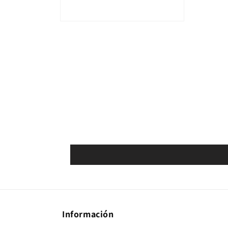
Abrir elemento multimedia 2 en una ventana modal
Información