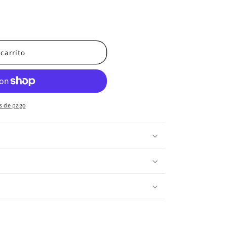
 MALTODEXTRIN
ntidad para MALTODEXTRIN
 carrito
s de pago