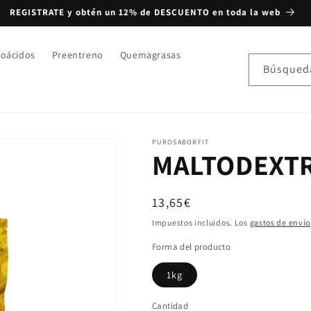
REGISTRATE y obtén un 12% de DESCUENTO en toda la web
oácidos
Preentreno
Quemagrasas
Búsqued
PUROSABORFIT
MALTODEXT
Precio habitual
13,65€
Impuestos incluidos. Los
gastos de envío
Forma del producto
1kg
Cantidad
Cantidad