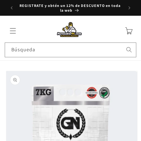
REGISTRATE y obtén un 12% de DESCUENTO en toda
rectamente al contenido
Compra
la web
Carrito
Búsqueda
e a la información del producto