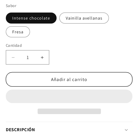
Sabor
Intense chocolate
Vainilla avellanas
Fresa
Cantidad
Cantidad
Reducir cantidad para GN NUTRITION Premium 
Aumentar cantidad para GN NUTRIT
Añadir al carrito
DESCRIPCIÓN