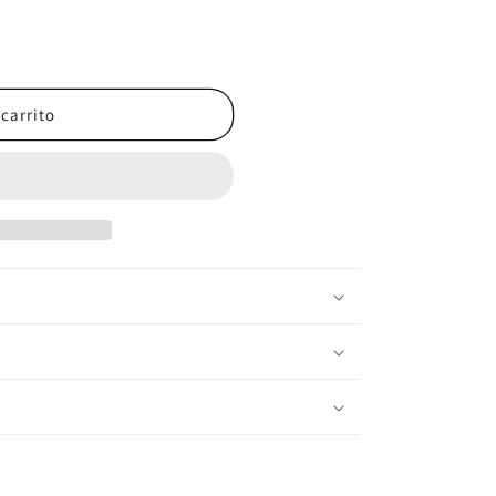
 CASEIN PROFESSIONAL 900G
ntidad para CASEIN PROFESSIONAL 900G
 carrito