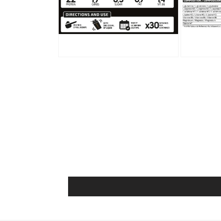
Abrir elemento multimedia 2 en una ventana modal
Abrir element