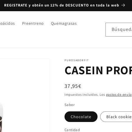
REGISTRATE y obtén un 12% de DESCUENTO en toda la web
oácidos
Preentreno
Quemagrasas
Búsqued
PUROSABORFIT
CASEIN PRO
Precio habitual
37,95€
Impuestos incluidos. Los
gastos de envío
Sabor
Chocolate
Black cookie
Cantidad
Cantidad